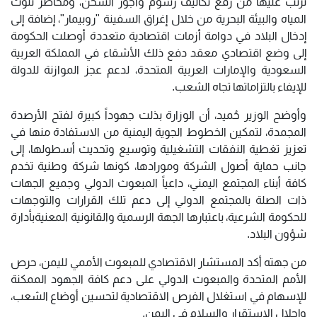
ترتب عليها من رفع تكاليف رسوم وأجور الشحن، ومخاطر تلوث
المياه والبيئة البحرية من خلال إغراق السفينة "روبيمار"، إضافة إلى
إدخال البلاد في دوامة أزمات اقتصادية متعددة أوصلت الحكومة
إلى وضع اقتصادي معقد دفع ذلك الأشقاء في المملكة العربية
السعودية والإمارات العربية المتحدة، لدعم عجز الموازنة للدولة
للإيفاء بالتزاماتها تجاه الشعب.
وأوضح الوزير حُميد، أن الوزارة بذلت جهوداً كبيرة لفتح الأرصدة
المجمدة، لتمكين الخطوط الجوية اليمنية من الاستفادة منها في
تعزيز تغطية النفقات التشغيلية وتوسيع وتحديث أسطولها، إلى
جانب حماية أصول الشركة ومورادها، كونها شركة وطنية تخدم
كافة أبناء المجتمع اليمني، داعياً المبعوث الدولي وجميع الجهات
ذات الصلة بالمجتمع الدولي إلى دعم تلك القرارات والتوجهات
للحكومة الشرعية، باعتبارها الجهة الرسمية والقانونية المعنيةبأدارة
شؤون البلاد.
من جهته أكد المستشار الاقتصادي للمبعوث الأممي لليمن، حرص
الأمم المتحدة والمبعوث الدولي على دعم كافة الجهود الممكنة
للإسهام في استغلال الفرص الاقتصادية لتحسين أوضاع الشعب،
وإحلال الاستقرار والسلام في اليمن.