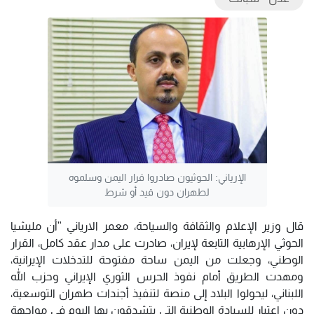
الإرياني: الحوثيون صادروا قرار اليمن وسلموه
لطهران دون قيد أو شرط
قال وزير الإعلام والثقافة والسياحة، معمر الارياني "أن مليشيا
الحوثي الإرهابية التابعة لإيران، صادرت على مدار عقد كامل، القرار
الوطني، وجعلت من اليمن ساحة مفتوحة للتدخلات الإيرانية،
ومهدت الطريق أمام نفوذ الحرس الثوري الإيراني وحزب الله
اللبناني، ليحولوا البلاد إلى منصة لتنفيذ أجندات طهران التوسعية،
دون اعتبار للسيادة الوطنية التي يتشدقون بها اليوم في مواجهة