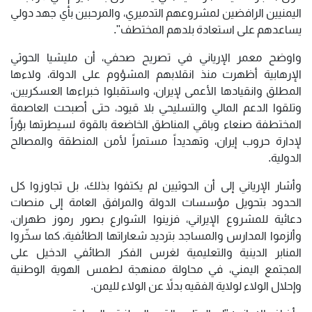
اليمنيين الرافضين لمشروعهم التدميري، والمرحبين بأي جهد دولي
يساعدهم على استعادة بلدهم المختطف".
واوضح معمر الإرياني في تصريح صحفي، أن مليشيا الحوثي
الإرهابية أظهرت منذ انقلابهم المشؤوم على الدولة، ولاءها
المطلق وانقيادها الأعمى لإيران، واستقبلوا خبراءها العسكريين،
وتلقوا الدعم المالي والتسليحي بلا قيود، حتى أصبحت العاصمة
المختطفة ‎صنعاء وباقي المناطق الخاضعة بالقوة لسيطرتها بؤراً
لإدارة حروب إيران، وتهديداً مستمراً لأمن المنطقة والمصالح
الدولية.
وأشار الإرياني إلى أن الحوثيين لم يكتفوا بذلك، بل تجاوزوا كل
الحدود بتحويل مؤسسات الدولة والمرافق العامة إلى منصات
دعائية للمشروع الإيراني، فزينوا الشوارع بصور رموز طهران،
وألزموا المدارس والمساجد بترديد شعاراتها الطائفية، كما سخّروا
المنابر الدينية والتعليمية لغرس الفكر الطائفي الدخيل على
المجتمع اليمني، في محاولة ممنهجة لطمس الهوية الوطنية
وإحلال الولاء لولاية الفقيه بدلاً عن الولاء لليمن.