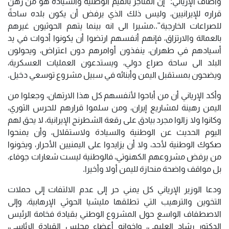
وأضاف الإرياني: "إن المتاجر بالقيم الوطنية والسيادة هو من رهن
قراره للإيرانيين، وليس ذلك الذي يرفض أن يكون بلده ساحةً
للصراعات الخارجية"..مشيرا الى انه بينما يتهم الحوثيون غيرهم
بالعمالة والارتزاق، فإنهم أنفسهم ارتضوا أن يكونوا أدوات في يد
أسيادهم في طهران، ينفذون أوامرهم دون اعتراض، ويحولون
البلد الى ساحة صراع دولي، ويستدعون العمليات العسكرية،
ويضحون بمستقبل اليمن وأبنائه في سبيل مشروع توسعي دخيل.
وأكد الإرياني أن من أباحوا لأنفسهم كل هذا الارتهان، وجعلوا من
اليمن رهينة لمشاريع إيران، ومن سلموا قرارهم للحرس الثوري،
وكانوا ولا زالوا مجرد بيادق على رقعة الشطرنج الإيرانية، لا يحق لهم
اليوم الحديث عن الوطنية والسيادة ولاستقلال، وأن يمنحوا
صكوك الوطنية لأحد، ولا أن يزايدوا على اليمنيين الأحرار، ويخونوا
من يرفض مشروعهم الكهنوتي، فالوطنية ليست شعارات جوفاء،
بل مواقف واضحة منحازة لليمن أولا وأخيرا.
ودعا الوزير الإرياني كل يمني حر إلى عدم الالتفات إلى حملات
التخوين والترهيب التي تطلقها مليشيا الحوثي الإرهابية، وإلى
الاصطفاف الواسع حول المشروع الوطني بقيادة فخامة الرئيس
الدكتور رشاد العليمي، وإخوانه أعضاء مجلس القيادة الرئاسي،